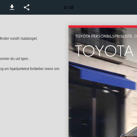
1 / 10
nder rundt i kataloget.
zoomer du ud igen.
 og en hjælpetekst fortæller mere om