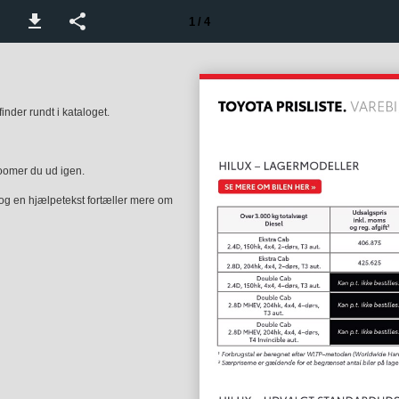
1 / 4
nder rundt i kataloget.
zoomer du ud igen.
 og en hjælpetekst fortæller mere om