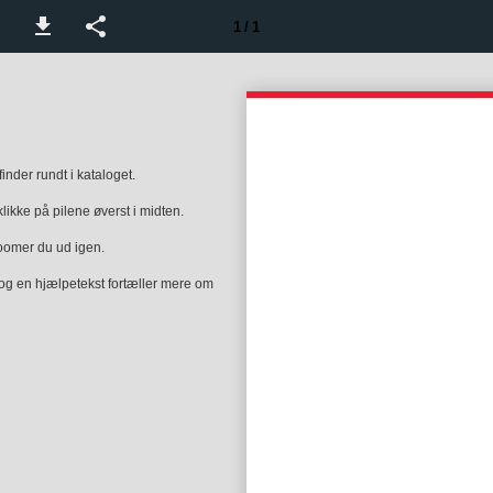
1 / 1
nder rundt i kataloget.
klikke på pilene øverst i midten.
zoomer du ud igen.
 og en hjælpetekst fortæller mere om