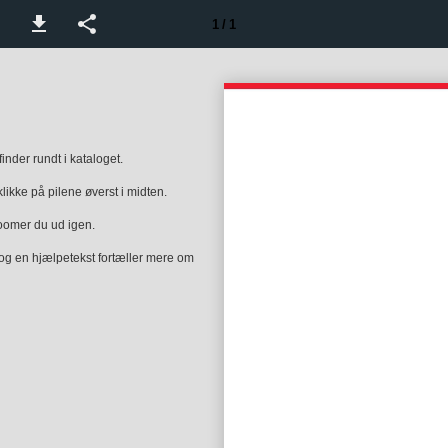
1 / 1
nder rundt i kataloget.
klikke på pilene øverst i midten.
zoomer du ud igen.
 og en hjælpetekst fortæller mere om