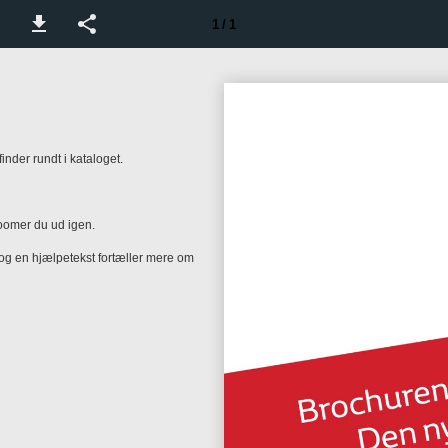
1 / 1
nder rundt i kataloget.
zoomer du ud igen.
 og en hjælpetekst fortæller mere om